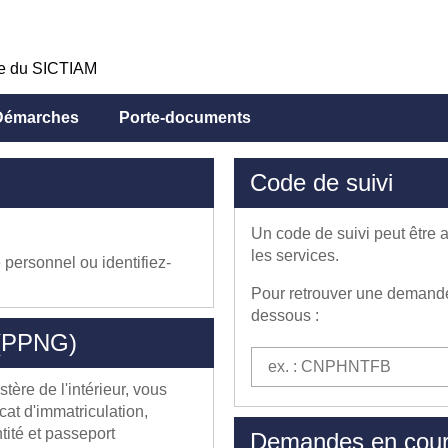
ue du SICTIAM
Démarches
Porte-documents
Code de suivi
Un code de suivi peut être 
les services.
personnel ou identifiez-
Pour retrouver une demande 
dessous :
 (PPNG)
Code de suivi
ère de l'intérieur, vous
cat d'immatriculation,
tité et passeport
Demandes en cou